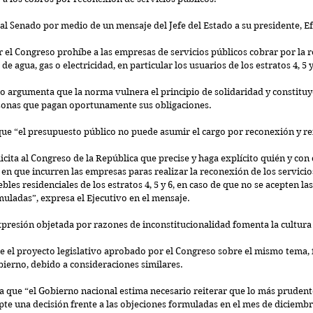
 al Senado por medio de un mensaje del Jefe del Estado a su presidente, E
 el Congreso prohíbe a las empresas de servicios públicos cobrar por la 
 de agua, gas o electricidad, en particular los usuarios de los estratos 4, 5 y
vo argumenta que la norma vulnera el principio de solidaridad y constituy
rsonas que pagan oportunamente sus obligaciones.
 que “el presupuesto público no puede asumir el cargo por reconexión y re
icita al Congreso de la República que precise y haga explícito quién y con 
 en que incurren las empresas paras realizar la reconexión de los servicio
les residenciales de los estratos 4, 5 y 6, en caso de que no se acepten la
muladas”, expresa el Ejecutivo en el mensaje.
xpresión objetada por razones de inconstitucionalidad fomenta la cultura
e el proyecto legislativo aprobado por el Congreso sobre el mismo tema, f
bierno, debido a consideraciones similares.
a que “el Gobierno nacional estima necesario reiterar que lo más prudente
pte una decisión frente a las objeciones formuladas en el mes de diciembr