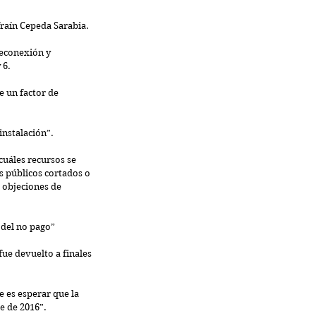
fraín Cepeda Sarabia.
reconexión y 
 6.
e un factor de 
instalación”.
cuáles recursos se 
s públicos cortados o 
s objeciones de 
 del no pago”
ue devuelto a finales 
 es esperar que la 
e de 2016”.