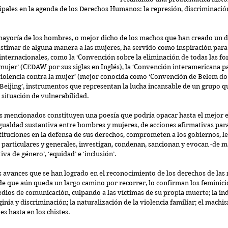
ipales en la agenda de los Derechos Humanos: la represión, discriminación
mayoría de los hombres, o mejor dicho de los machos que han creado un 
lastimar de alguna manera a las mujeres, ha servido como inspiración para 
internacionales, como la ‘Convención sobre la eliminación de todas las fo
mujer’ (CEDAW por sus siglas en Inglés), la ‘Convención interamericana pa
violencia contra la mujer’ (mejor conocida como ‘Convención de Belem do P
Beijing’, instrumentos que representan la lucha incansable de un grupo qu
situación de vulnerabilidad. 
 mencionados constituyen una poesía que podría opacar hasta el mejor es
gualdad sustantiva entre hombres y mujeres, de acciones afirmativas para
tituciones en la defensa de sus derechos, comprometen a los gobiernos, les
articulares y generales, investigan, condenan, sancionan y evocan -de m
va de género’, ‘equidad’ e ‘inclusión’. 
 avances que se han logrado en el reconocimiento de los derechos de las m
 que aún queda un largo camino por recorrer, lo confirman los feminici
medios de comunicación, culpando a las víctimas de su propia muerte; la ind
inia y discriminación; la naturalización de la violencia familiar; el machis
es hasta en los chistes.