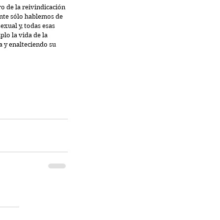
o de la reivindicación 
nte sólo hablemos de 
exual y, todas esas 
lo la vida de la 
a y enalteciendo su 