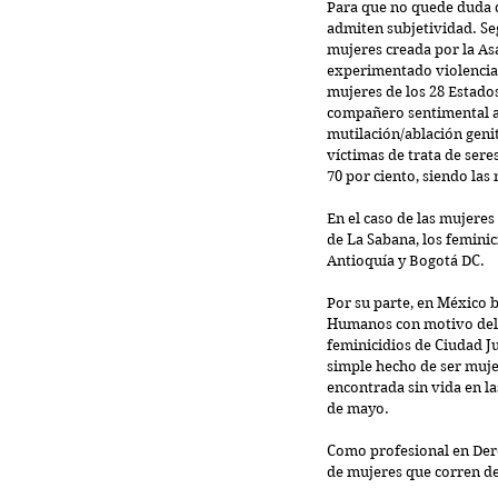
Para que no quede duda d
admiten subjetividad. Se
mujeres creada por la Asa
experimentado violencia 
mujeres de los 28 Estado
compañero sentimental a l
mutilación/ablación genit
víctimas de trata de sere
70 por ciento, siendo las 
En el caso de las mujeres
de La Sabana, los feminic
Antioquía y Bogotá DC. 
Por su parte, en México b
Humanos con motivo del 
feminicidios de Ciudad J
simple hecho de ser muje
encontrada sin vida en l
de mayo.
Como profesional en Dere
de mujeres que corren de