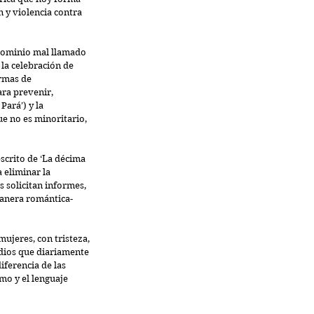
 y violencia contra 
dominio mal llamado 
la celebración de 
rmas de 
ra prevenir, 
ará’) y la 
e no es minoritario, 
crito de ‘La décima 
 eliminar la 
 solicitan informes, 
anera romántica- 
ujeres, con tristeza, 
dios que diariamente 
iferencia de las 
mo y el lenguaje 