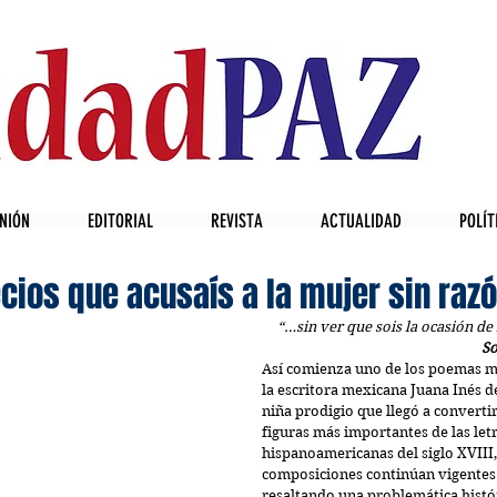
NIÓN
EDITORIAL
REVISTA
ACTUALIDAD
POLÍT
ios que acusaís a la mujer sin razón
“…sin ver que sois la ocasión de
So
Así comienza uno de los poemas m
la escritora mexicana Juana Inés de
niña prodigio que llegó a convertir
figuras más importantes de las letr
hispanoamericanas del siglo XVIII,
composiciones continúan vigentes h
resaltando una problemática histó