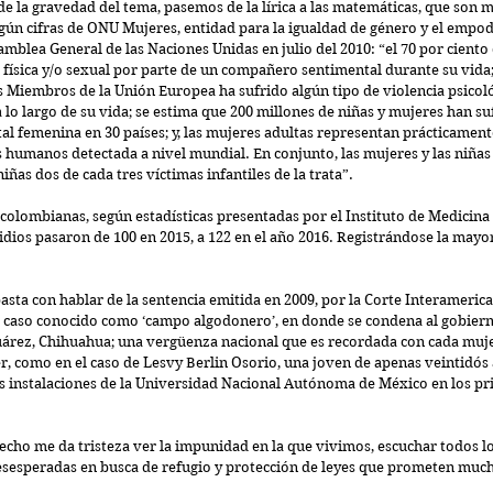
e la gravedad del tema, pasemos de la lírica a las matemáticas, que son m
gún cifras de ONU Mujeres, entidad para la igualdad de género y el empod
mblea General de las Naciones Unidas en julio del 2010: “el 70 por ciento 
física y/o sexual por parte de un compañero sentimental durante su vida; 
s Miembros de la Unión Europea ha sufrido algún tipo de violencia psicoló
o largo de su vida; se estima que 200 millones de niñas y mujeres han suf
al femenina en 30 países; y, las mujeres adultas representan prácticamente
s humanos detectada a nivel mundial. En conjunto, las mujeres y las niñas
niñas dos de cada tres víctimas infantiles de la trata”.
 colombianas, según estadísticas presentadas por el Instituto de Medicina 
idios pasaron de 100 en 2015, a 122 en el año 2016. Registrándose la mayor
asta con hablar de la sentencia emitida en 2009, por la Corte Interameric
caso conocido como ‘campo algodonero’, en donde se condena al gobiern
uárez, Chihuahua; una vergüenza nacional que es recordada con cada muje
r, como en el caso de Lesvy Berlin Osorio, una joven de apenas veintidós
as instalaciones de la Universidad Nacional Autónoma de México en los pr
cho me da tristeza ver la impunidad en la que vivimos, escuchar todos los
sesperadas en busca de refugio y protección de leyes que prometen much