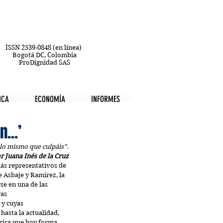
ISSN 2539-0848 (en línea)
Bogotá DC, Colombia
ProDignidad SAS
ICA
ECONOMÍA
INFORMES
...’
 lo mismo que culpáis”.
r Juana Inés de la Cruz
ás representativos de 
 Asbaje y Ramírez, la 
se en una de las 
as 
 y cuyas 
asta la actualidad, 
rica que hoy forma 