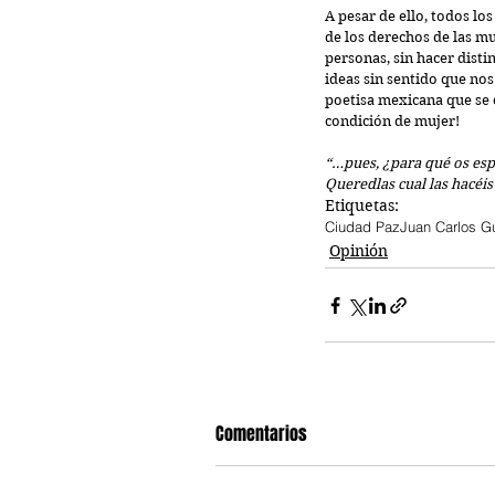
A pesar de ello, todos lo
de los derechos de las m
personas, sin hacer disti
ideas sin sentido que nos
poetisa mexicana que se c
condición de mujer! 
“…pues, ¿para qué os espa
Queredlas cual las hacéis 
Etiquetas:
Ciudad Paz
Juan Carlos G
Opinión
Comentarios