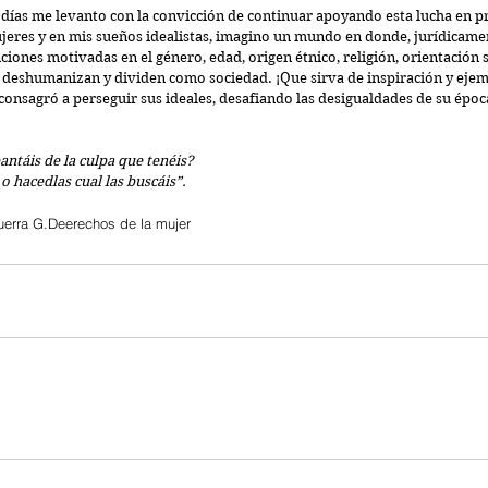
s días me levanto con la convicción de continuar apoyando esta lucha en pr
ujeres y en mis sueños idealistas, imagino un mundo en donde, jurídicame
nciones motivadas en el género, edad, origen étnico, religión, orientación s
 deshumanizan y dividen como sociedad. ¡Que sirva de inspiración y ejemp
onsagró a perseguir sus ideales, desafiando las desigualdades de su époc
ntáis de la culpa que tenéis?
o hacedlas cual las buscáis”.
uerra G.
Deerechos de la mujer