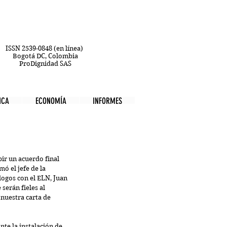
ISSN 2539-0848 (en línea)
Bogotá DC, Colombia
ProDignidad SAS
ICA
ECONOMÍA
INFORMES
bir un acuerdo final 
mó el jefe de la 
logos con el ELN, Juan 
serán fieles al 
nuestra carta de 
te la instalación de 