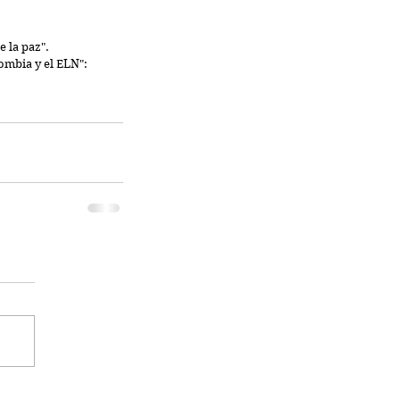
 la paz".  
mbia y el ELN":  