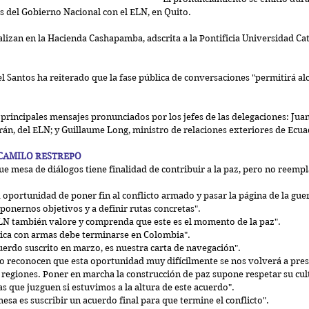
os del Gobierno Nacional con el ELN, en Quito.
lizan en la Hacienda Cashapamba, adscrita a la Pontificia Universidad Cató
 Santos ha reiterado que la fase pública de conversaciones "permitirá alc
 principales mensajes pronunciados por los jefes de las delegaciones: Jua
rán, del ELN; y Guillaume Long, ministro de relaciones exteriores de Ecua
 CAMILO RESTREPO
 mesa de diálogos tiene finalidad de contribuir a la paz, pero no reempla
 oportunidad de poner fin al conflicto armado y pasar la página de la guerr
onernos objetivos y a definir rutas concretas".  
N también valore y comprenda que este es el momento de la paz".  
ítica con armas debe terminarse en Colombia".  
uerdo suscrito en marzo, es nuestra carta de navegación".  
 reconocen que esta oportunidad muy difícilmente se nos volverá a presen
 regiones. Poner en marcha la construcción de paz supone respetar su cult
as que juzguen si estuvimos a la altura de este acuerdo".  
mesa es suscribir un acuerdo final para que termine el conflicto".  