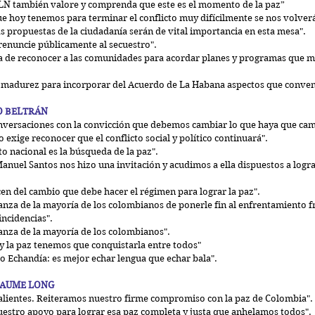
LN también valore y comprenda que este es el momento de la paz”  
e hoy tenemos para terminar el conflicto muy difícilmente se nos volverá 
s propuestas de la ciudadanía serán de vital importancia en esta mesa".  
renuncie públicamente al secuestro".  
ta de reconocer a las comunidades para acordar planes y programas que me
 madurez para incorporar del Acuerdo de La Habana aspectos que conven
O BELTRÁN
onversaciones con la convicción que debemos cambiar lo que haya que camb
o exige reconocer que el conflicto social y político continuará".  
to nacional es la búsqueda de la paz".  
anuel Santos nos hizo una invitación y acudimos a ella dispuestos a lograr 
en del cambio que debe hacer el régimen para lograr la paz".  
anza de la mayoría de los colombianos de ponerle fin al enfrentamiento fra
ncidencias".  
anza de la mayoría de los colombianos".  
 y la paz tenemos que conquistarla entre todos"  
o Echandía: es mejor echar lengua que echar bala". 
LAUME LONG
valientes. Reiteramos nuestro firme compromiso con la paz de Colombia". 
estro apoyo para lograr esa paz completa y justa que anhelamos todos". 