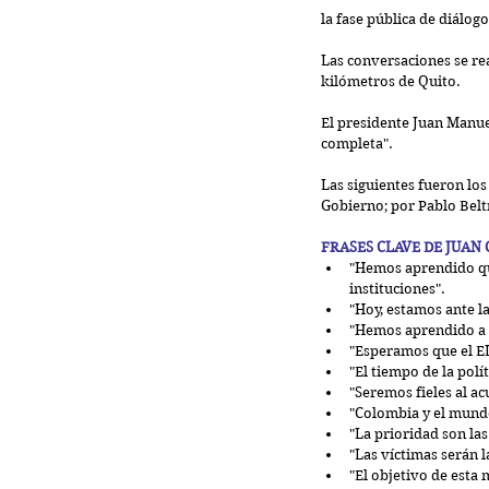
la fase pública de diálog
Las conversaciones se rea
kilómetros de Quito.
El presidente Juan Manuel
completa".
Las siguientes fueron los
Gobierno; por Pablo Belt
FRASES CLAVE DE JUAN
"Hemos aprendido que
instituciones".   
"Hoy, estamos ante la
"Hemos aprendido a p
"Esperamos que el EL
"El tiempo de la pol
"Seremos fieles al ac
"Colombia y el mundo
"La prioridad son las
"Las víctimas serán l
"El objetivo de esta 