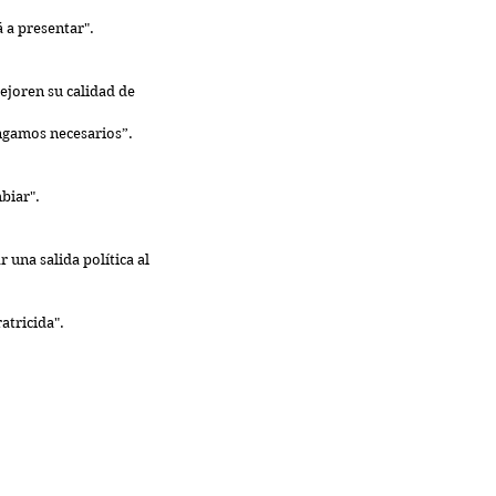
a presentar".  
joren su calidad de 
gamos necesarios”. 
iar".  
una salida política al 
tricida".  
 
 