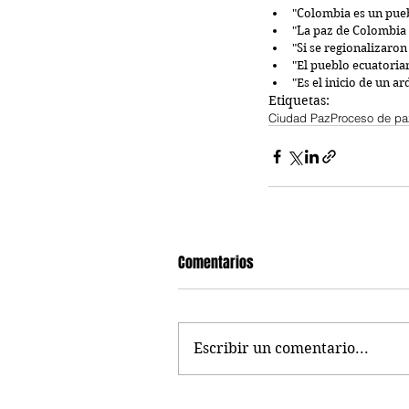
"Colombia es un puebl
"La paz de Colombia e
"Si se regionalizaron
"El pueblo ecuatoria
"Es el inicio de un a
Etiquetas:
Ciudad Paz
Proceso de pa
Comentarios
Escribir un comentario...