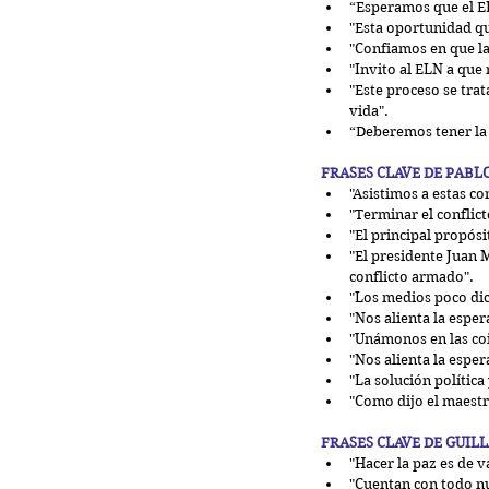
“Esperamos que el E
"Esta oportunidad qu
"Confiamos en que la
"Invito al ELN a que 
"Este proceso se tra
vida".  
“Deberemos tener la
FRASES CLAVE DE PABL
"Asistimos a estas c
"Terminar el conflict
"El principal propósi
"El presidente Juan M
conflicto armado".  
"Los medios poco dic
"Nos alienta la esper
"Unámonos en las coi
"Nos alienta la esper
"La solución política
"Como dijo el maestr
FRASES CLAVE DE GUIL
"Hacer la paz es de 
"Cuentan con todo nu