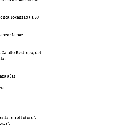
lica, localizada a 30 
anzar la paz 
n Camilo Restrepo, del 
dor.
za a las 
a".  
tar en el futuro".  
ura".  